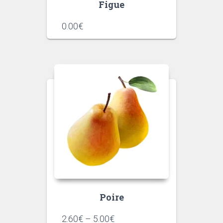
Figue
0.00
€
Poire
2.60
€
–
5.00
€