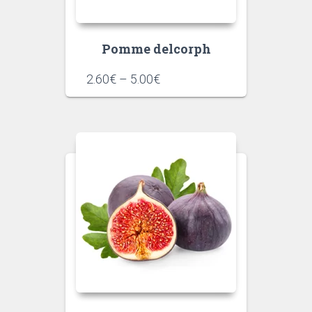
Pomme delcorph
2.60
€
–
5.00
€