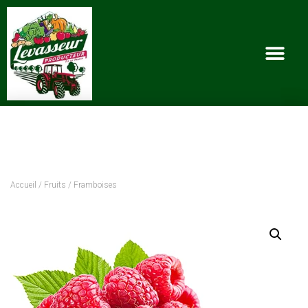
Accueil
/
Fruits
/ Framboises